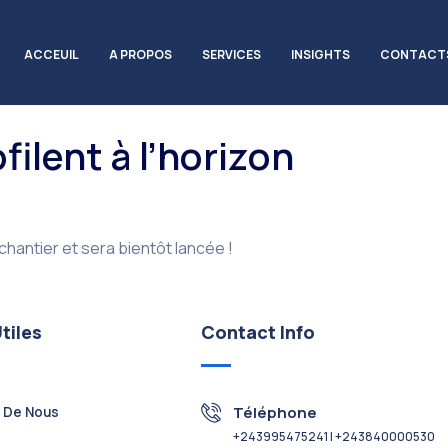
ACCEUIL
A PROPOS
SERVICES
INSIGHTS
CONTACT
ilent à l’horizon
hantier et sera bientôt lancée !
tiles
Contact Info
Téléphone
 De Nous
+243995475241 | +243840000530